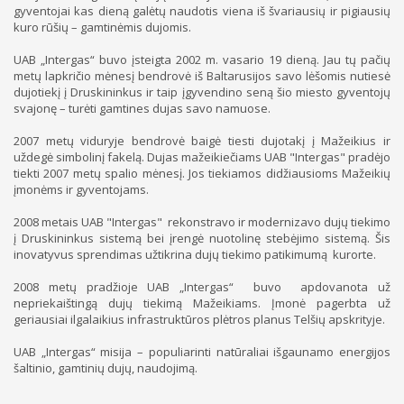
gyventojai kas dieną galėtų naudotis viena iš švariausių ir pigiausių
kuro rūšių – gamtinėmis dujomis.
UAB „Intergas“ buvo įsteigta 2002 m. vasario 19 dieną. Jau tų pačių
metų lapkričio mėnesį bendrovė iš Baltarusijos savo lėšomis nutiesė
dujotiekį į Druskininkus ir taip įgyvendino seną šio miesto gyventojų
svajonę – turėti gamtines dujas savo namuose.
2007 metų viduryje bendrovė baigė tiesti dujotakį į Mažeikius ir
uždegė simbolinį fakelą. Dujas mažeikiečiams UAB "Intergas" pradėjo
tiekti 2007 metų spalio mėnesį. Jos tiekiamos didžiausioms Mažeikių
įmonėms ir gyventojams.
2008 metais UAB "Intergas" rekonstravo ir modernizavo dujų tiekimo
į Druskininkus sistemą bei įrengė nuotolinę stebėjimo sistemą. Šis
inovatyvus sprendimas užtikrina dujų tiekimo patikimumą kurorte.
2008 metų pradžioje UAB „Intergas“ buvo apdovanota už
nepriekaištingą dujų tiekimą Mažeikiams. Įmonė pagerbta už
geriausiai ilgalaikius infrastruktūros plėtros planus Telšių apskrityje.
UAB „Intergas“ misija – populiarinti natūraliai išgaunamo energijos
šaltinio, gamtinių dujų, naudojimą.