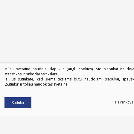
Mūsų svetainė naudoja slapukus (angl. cookies). Šie slapukai naudoj
statistikos ir rinkodaros tikslais.
Jei Jūs sutinkate, kad šiems tikslams būtų naudojami slapukai, spausk
„Sutinku“ ir toliau naudokitės svetaine.
Parinktys
Sutinku