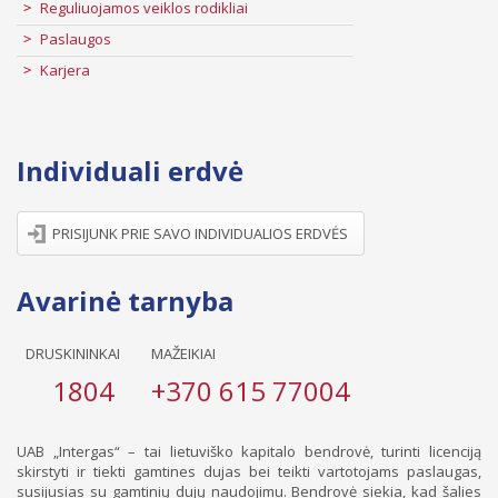
Reguliuojamos veiklos rodikliai
Paslaugos
Karjera
Individuali erdvė
PRISIJUNK PRIE SAVO INDIVIDUALIOS ERDVĖS
Avarinė tarnyba
DRUSKININKAI
MAŽEIKIAI
1804
+370 615 77004
UAB „Intergas“ – tai lietuviško kapitalo bendrovė, turinti licenciją
skirstyti ir tiekti gamtines dujas bei teikti vartotojams paslaugas,
susijusias su gamtinių dujų naudojimu. Bendrovė siekia, kad šalies