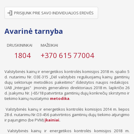
PRISIJUNK PRIE SAVO INDIVIDUALIOS ERDVĖS
Avarinė tarnyba
DRUSKININKAI
MAŽEIKIAI
1804
+370 615 77004
Valstybinės kainų ir energetikos kontrolės komisijos 2018 m. spalio 5
d. nutarimu Nr. O3E-315 „Dėl valstybės reguliuojamų kainų gamtinių
dujų sektoriuje metodikos pakeitimo" išdėstytos naujos redakcijos
UAB „Intergas“ įmonės generalinio direktoriaus 2018 m. lapkričio 26
d. įsakymu Nr. Į-65/18 patvirtinta gamtinių dujų konkrečių skirstymo ir
tiekimo kainų nustatymo
metodika
.
Valstybinės kainų ir energetikos kontrolės komisijos 2014 m. liepos
28 d. nutarimu Nr.O3-456 patvirtintos gamtinių dujų tiekimo atjungimo
ir pajungimo (be PVM)
įkainiai
.
Valstybinės kainų ir energetikos kontrolės komisijos 2018 m.