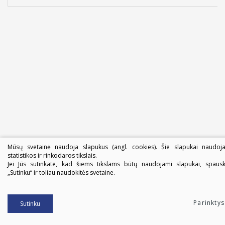
Mūsų svetainė naudoja slapukus (angl. cookies). Šie slapukai naudoj
statistikos ir rinkodaros tikslais.
Jei Jūs sutinkate, kad šiems tikslams būtų naudojami slapukai, spausk
„Sutinku“ ir toliau naudokitės svetaine.
Parinktys
Sutinku