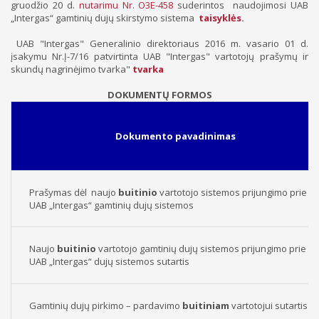
gruodžio 20 d.
nutarimu Nr. O3E-458
suderintos naudojimosi UAB
„Intergas“ gamtinių dujų skirstymo sistema
taisyklės
.
UAB "Intergas" Generalinio direktoriaus 2016 m. vasario 01 d.
įsakymu Nr.Į-7/16 patvirtinta UAB "Intergas" vartotojų prašymų ir
skundų nagrinėjimo tvarka"
tvarka
DOKUMENTŲ FORMOS
Dokumento pavadinimas
Prašymas dėl naujo
buitinio
vartotojo sistemos prijungimo prie
UAB „Intergas“ gamtinių dujų sistemos
Naujo
buitinio
vartotojo gamtinių dujų sistemos prijungimo prie
UAB „Intergas“ dujų sistemos sutartis
Gamtinių dujų pirkimo – pardavimo
buitiniam
vartotojui sutartis