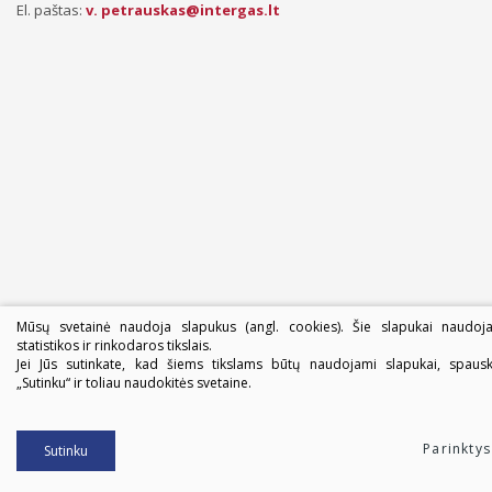
El. paštas:
v. petrauskas@intergas.lt
Mūsų svetainė naudoja slapukus (angl. cookies). Šie slapukai naudoj
statistikos ir rinkodaros tikslais.
Jei Jūs sutinkate, kad šiems tikslams būtų naudojami slapukai, spausk
„Sutinku“ ir toliau naudokitės svetaine.
Parinktys
Sutinku