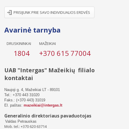
PRISIJUNK PRIE SAVO INDIVIDUALIOS ERDVĖS
Avarinė tarnyba
DRUSKININKAI
MAŽEIKIAI
1804
+370 615 77004
UAB "Intergas" Mažeikių filialo
kontaktai
Naujoji g. 4, Mažeikiai LT - 89101
Tel.: +370 443 31020
Faks.: (+370 443) 31019
El. paštas:
mazeikiai@intergas.lt
Generalinio
direktoriaus pavaduotojas
Valdas Petrauskas
Mob. tel.: +370 620 63714